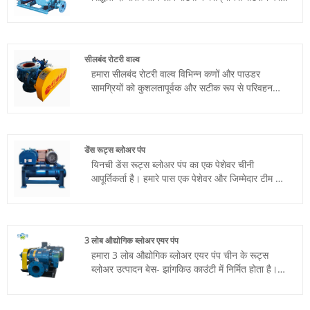
आधारित है, जो एक निश्चित सापेक्ष स्थिति बनाए रखने के
लिए सिंक्रोनस गियर की एक जोड़ी से जुड़े होते हैं। थ्री
लोब रूट्स ब्लोअर का व्यापक रूप से विभिन्न क्षेत्रों में
उपयोग किया गया है जैसे कि सीवेज उपचार, भस्मक, जलीय
सीलबंद रोटरी वाल्व
उत्पादों के लिए ऑक्सीजन की आपूर्ति, गैस सहायता प्राप्त
हमारा सीलबंद रोटरी वाल्व विभिन्न कणों और पाउडर
दहन, वर्कपीस डिमोल्डिंग और पाउडर कण संदेश। यिनची
सामग्रियों को कुशलतापूर्वक और सटीक रूप से परिवहन
ब्रांड रूट्स ब्लोअर वर्षों के अनुसंधान और तकनीकी संचय
करने के लिए डिज़ाइन किया गया है। स्थिर संचालन और
पर आधारित है। यह स्थिर काम करता है, स्थापित करना
लंबी उम्र सुनिश्चित करने के लिए टिकाऊ सामग्री और
और रखरखाव करना आसान है, कीमत सस्ती है। हमारे
उन्नत तकनीक का उपयोग करना।
ग्राहकों से विभिन्न सकारात्मक प्रतिक्रियाएँ प्राप्त हुई हैं।
डेंस रूट्स ब्लोअर पंप
यिनची डेंस रूट्स ब्लोअर पंप का एक पेशेवर चीनी
आपूर्तिकर्ता है। हमारे पास एक पेशेवर और जिम्मेदार टीम और
एक अच्छी तरह से सुसज्जित उत्पादन कार्यशाला है, और हम
बाजार में बदलाव और ग्राहकों की विविध आवश्यकताओं का
जवाब देने के लिए सक्रिय रूप से रणनीति तैयार करते हैं।
एक अभिनव दृष्टिकोण से शुरुआत करते हुए, हम चाइना डेंस
3 लोब औद्योगिक ब्लोअर एयर पंप
टाइप रूट्स वैक्यूम पंप के लिए एक नया लक्ष्य बनाने का
हमारा 3 लोब औद्योगिक ब्लोअर एयर पंप चीन के रूट्स
प्रयास करते हैं।
ब्लोअर उत्पादन बेस- झांगकिउ काउंटी में निर्मित होता है।
हम यहां पेशेवर और प्रत्यक्ष रूट ब्लोअर और वायवीय संदेश
समाधान आपूर्तिकर्ता हैं। हमारा ब्लोअर उन्नत रूट्स ब्लोअर