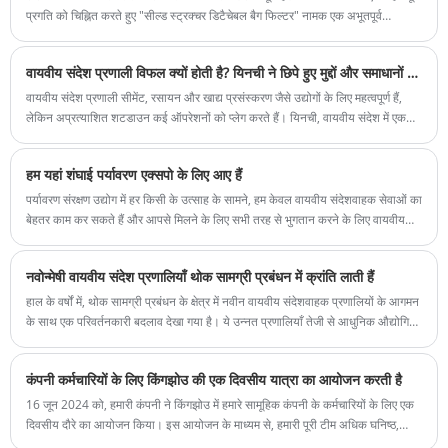
प्रगति को चिह्नित करते हुए "सील्ड स्ट्रक्चर डिटैचेबल बैग फिल्टर" नामक एक अभूतपूर्व
उपयोगिता मॉडल पेटेंट का अनावरण किया है। यह नवोन्मेषी उपकरण उन्नत सुविधा और दक्षता
प्रदान करके उद्योग में प्रमुख चुनौतियों का समाधान करने के लिए डिज़ाइन किया गया है।
वायवीय संदेश प्रणाली विफल क्यों होती है? यिनची ने छिपे हुए मुद्दों और समाधानों का खुलासा किया
वायवीय संदेश प्रणाली सीमेंट, रसायन और खाद्य प्रसंस्करण जैसे उद्योगों के लिए महत्वपूर्ण हैं,
लेकिन अप्रत्याशित शटडाउन कई ऑपरेशनों को प्लेग करते हैं। यिनची, वायवीय संदेश में एक
नेता, सिस्टम विफलताओं के मूल कारणों को उजागर करता है और निर्बाध उत्पादन सुनिश्चित करने
के लिए कार्रवाई योग्य सुधार प्रदान करता है।
हम यहां शंघाई पर्यावरण एक्सपो के लिए आए हैं
पर्यावरण संरक्षण उद्योग में हर किसी के उत्साह के सामने, हम केवल वायवीय संदेशवाहक सेवाओं का
बेहतर काम कर सकते हैं और आपसे मिलने के लिए सभी तरह से भुगतान करने के लिए वायवीय
संदेशवाहक उपकरणों की गुणवत्ता को बेहतर ढंग से सुनिश्चित कर सकते हैं।
नवोन्मेषी वायवीय संदेश प्रणालियाँ थोक सामग्री प्रबंधन में क्रांति लाती हैं
हाल के वर्षों में, थोक सामग्री प्रबंधन के क्षेत्र में नवीन वायवीय संदेशवाहक प्रणालियों के आगमन
के साथ एक परिवर्तनकारी बदलाव देखा गया है। ये उन्नत प्रणालियाँ तेजी से आधुनिक औद्योगिक
संचालन की आधारशिला बन रही हैं, जो अद्वितीय दक्षता, सुरक्षा और लागत-प्रभावशीलता प्रदान
करती हैं।
कंपनी कर्मचारियों के लिए किंगझोउ की एक दिवसीय यात्रा का आयोजन करती है
16 जून 2024 को, हमारी कंपनी ने किंगझोउ में हमारे सामूहिक कंपनी के कर्मचारियों के लिए एक
दिवसीय दौरे का आयोजन किया। इस आयोजन के माध्यम से, हमारी पूरी टीम अधिक घनिष्ठ,
अधिक सामंजस्यपूर्ण और अधिक एकजुट हो जाएगी।