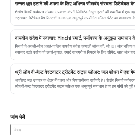
उन्नत धूल हटाने की क्षमता के लिए अभिनव सीलबंद संरचना डिटेचेबल बैग
शेडोंग यिनची पर्यावरण संरक्षण उपकरण कंपनी लिमिटेड ने धूल हटाने की तकनीक में एक महत्वप
स्ट्रक्चर डिटैचेबल बैग फिल्टर" नामक एक अभूतपूर्व उपयोगिता मॉडल पेटेंट का अनावरण क
और दक्षता प्रदान करके उद्योग में प्रमुख चुनौतियों का समाधान करने के लिए डिज़ाइन किय
वायवीय संदेश में नवाचार: Yinchi स्मार्ट, पर्यावरण के अनुकूल समाधान क
यिनची ने अगली-जीन एआई-चालित वायवीय संदेश प्रणाली लॉन्च की, जो IoT और भविष्य
नवाचार बढ़ते उद्योग को ऊर्जा-कुशल, स्मार्ट सामग्री से निपटने के लिए सीमेंट, खाद्य और रासायनि
को संबोधित करता है।
थ्री लोब वी-बेल्ट वेस्टवाटर ट्रीटमेंट रूट्स ब्लोअर: जल शोधन में एक गेम
अपशिष्ट जल उपचार के क्षेत्र में दक्षता और विश्वसनीयता सर्वोपरि है। शेडोंग यिनची पर्या
लोब वी-बेल्ट वेस्टवाटर ट्रीटमेंट रूट्स ब्लोअर एक अभूतपूर्व समाधान है जो इन मांगों को प
संयंत्रों में उच्च प्रदर्शन वातन के लिए डिज़ाइन किया गया, यह उन्नत ब्लोअर उद्योग में नए
पर्यावरण संरक्षण उपकरण कंपनी लिमिटेड का थ्री लोब वी-बेल्ट अपशिष्ट जल उपचार रूट्स 
अपशिष्ट जल उपचार संयंत्रों के लिए डिज़ाइन किया गया। यह उन्नत ब्लोअर आधुनिक जल श
करने के लिए दक्षता, विश्वसनीयता और स्थायित्व को जोड़ता है।
जांच भेजें