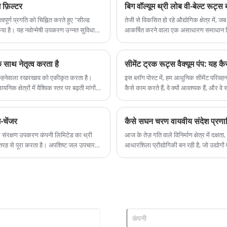
 फ़िल्टर
बिग वॉल्यूम थ्री लोब वी-बेल्ट रूट्स
ूर्ण प्रगति को चिह्नित करते हुए "सील्ड
तेजी से विकसित हो रहे औद्योगिक क्षेत्र में, ज
िया है। यह नवोन्मेषी उपकरण उन्नत सुविधा
आकर्षित करने वाला एक असाधारण समाधान बिग
ा गया है।
लेकर वायवीय संदेश प्रणाली तक कई उद्योगों मे
े साथ नेतृत्व करता है
सीमेंट ट्रक रूट्स वैक्यूम पंप: यह 
 कहनेवाला रखरखाव को एकीकृत करता है।
इस ब्लॉग पोस्ट में, हम आधुनिक सीमेंट परिवहन मे
क क्षेत्रों में वैश्विक स्तर पर बढ़ती मांगों
कैसे काम करते हैं, वे क्यों आवश्यक हैं, और व
यिनची द्वारा निर्मित उच्च गुणवत्ता वाले पंपों 
अंतर ला सकता है।
-चेंजर
कैसे सघन चरण वायवीय संदेश प्रणालिया
वरण संरक्षण उपकरण कंपनी लिमिटेड का थ्री
आज के तेज़ गति वाले विनिर्माण क्षेत्र में दक
ूरी तरह से पूरा करता है। अपशिष्ट जल उपचार
आधारशिला प्रौद्योगिकी बन रही है, जो उद्योगों म
 मानक स्थापित कर रहा है। शेडोंग यिनची
ब्लोअर एक उच्च प्रदर्शन वातन समाधान है
ोधन प्रक्रियाओं की कठोर मांगों को पूरा