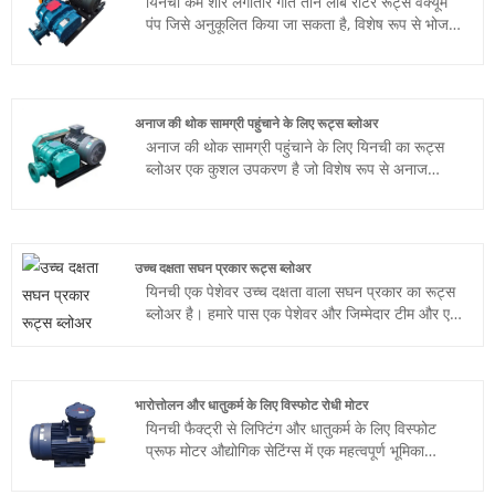
यिनची कम शोर लगातार गति तीन लोब रोटर रूट्स वैक्यूम
पंप जिसे अनुकूलित किया जा सकता है, विशेष रूप से भोजन
की ताजगी और स्वाद सुनिश्चित करने के लिए खाद्य पैकेजिंग
उद्योग के लिए डिज़ाइन किया गया है। यह वैक्यूम पैकेजिंग
को कुशलतापूर्वक करने के लिए रूट्स ब्लोअर की तकनीक
का उपयोग करता है, जिससे खाद्य उत्पादों की शेल्फ लाइफ
अनाज की थोक सामग्री पहुंचाने के लिए रूट्स ब्लोअर
बढ़ जाती है।
अनाज की थोक सामग्री पहुंचाने के लिए यिनची का रूट्स
ब्लोअर एक कुशल उपकरण है जो विशेष रूप से अनाज
प्रसंस्करण उद्योग के लिए डिज़ाइन किया गया है। यह
अनाज को एक स्थान से दूसरे स्थान तक प्रभावी ढंग से
पहुंचाने, उत्पादन क्षमता और गुणवत्ता में सुधार करने के लिए
उन्नत रूट ब्लोअर तकनीक का उपयोग करता है।
उच्च दक्षता सघन प्रकार रूट्स ब्लोअर
यिनची एक पेशेवर उच्च दक्षता वाला सघन प्रकार का रूट्स
ब्लोअर है। हमारे पास एक पेशेवर और जिम्मेदार टीम और एक
अच्छी तरह से सुसज्जित उत्पादन कार्यशाला है, और हम
बाजार में बदलाव और ग्राहकों की विविध आवश्यकताओं का
जवाब देने के लिए सक्रिय रूप से रणनीति तैयार करते हैं।
एक अभिनव दृष्टिकोण से शुरुआत करते हुए, हम चाइना डेंस
भारोत्तोलन और धातुकर्म के लिए विस्फोट रोधी मोटर
टाइप रूट्स वैक्यूम पंप के लिए एक नया लक्ष्य बनाने का
यिनची फैक्ट्री से लिफ्टिंग और धातुकर्म के लिए विस्फोट
प्रयास करते हैं।
प्रूफ मोटर औद्योगिक सेटिंग्स में एक महत्वपूर्ण भूमिका
निभाती है जहां अस्थिर पदार्थों को संभाला जाता है। कठोर,
विस्फोटक वातावरण में काम करने के लिए डिज़ाइन की गई,