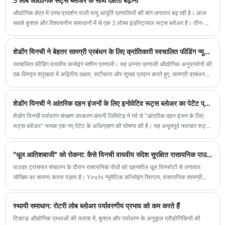
3 लोब औद्योगिक रूट्स ब्लोअर के साथ दक्षता बढ़ाना
औद्योगिक क्षेत्र में उच्च प्रदर्शन वाली वायु आपूर्ति प्रणालियों की मांग लगातार बढ़ रही है। आज
सबसे कुशल और विश्वसनीय समाधानों में से एक 3 लोब्स इंडस्ट्रियल रूट्स ब्लोअर है। तीन-
लोब वाले रोटर डिज़ाइन से सुसज्जित यह ब्लोअर, अपशिष्ट जल उपचार, वायवीय संवहन और
वातन प्रक्रियाओं सहित लगातार और शक्तिशाली वायु या गैस परिवहन की आवश्यकता वाले
शेडोंग यिनची ने बेहतर सामग्री प्रबंधन के लिए क्रांतिकारी स्वचालित फीडिंग न्यूमेटिक कन्वेइंग मशीन सिस्टम लॉन्च किया
उद्योगों के लिए आवश्यक है।
स्वचालित फीडिंग वायवीय कन्वेइंग मशीन प्रणाली। यह उन्नत प्रणाली औद्योगिक अनुप्रयोगों की
एक विस्तृत श्रृंखला में अद्वितीय दक्षता, सटीकता और सुरक्षा प्रदान करते हुए, सामग्री प्रबंधन
प्रक्रियाओं को अनुकूलित करने के लिए डिज़ाइन की गई है।
शेडोंग यिनची ने आंतरिक दहन इंजनों के लिए इनोवेटिव रूट्स ब्लोअर का पेटेंट प्राप्त किया
शेडोंग यिनची पर्यावरण संरक्षण उपकरण कंपनी लिमिटेड ने गर्व से "आंतरिक दहन इंजन के लिए
रूट्स ब्लोअर" नामक एक नए पेटेंट के अधिग्रहण की घोषणा की है। यह अभूतपूर्व नवाचार रूट्स
ब्लोअर के प्रदर्शन और दक्षता में क्रांति लाने के लिए तैयार है, विशेष रूप से आंतरिक दहन इंजन
से जुड़े औद्योगिक अनुप्रयोगों में।
"धूल आतिशबाजी" को रोकना: कैसे यिनची वायवीय संदेश सुरक्षित रासायनिक पाउडर हैंडलिंग सुनिश्चित करता है
पाउडर ट्रांसफर संचालन के दौरान रासायनिक पौधों को दहनशील धूल विस्फोटों से लगातार
जोखिम का सामना करना पड़ता है। Yinchi न्यूमेटिक कॉनवेइंग सिस्टम, रासायनिक सामग्री
हैंडलिंग में दक्षता में सुधार करते हुए इन खतरों को खत्म करने वाले ATEX- प्रमाणित समाधान
प्रदान करते हैं।
स्थायी समाधान: रोटरी लोब ब्लोअर पर्यावरणीय प्रभाव को कम करते हैं
टिकाऊ औद्योगिक प्रथाओं की तलाश में, कुशल और पर्यावरण के अनुकूल प्रौद्योगिकियों की