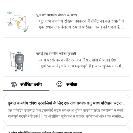
यह मोटर धातुकर्म उद्योग में सामग्री उठाने और संभालने के
अनुप्रयोगों के लिए एक सुरक्षित और विश्वसनीय समाधान
धूल कण वायवीय संवहन उपकरण
प्रदान करती है।
धूल कण वायवीय संवहन उपकरण में सीमेंट को कई स्थानों से
एक स्थान तक केंद्रीय रूप से परिवहन करने की क्षमता है;
कम संवहन दबाव, विश्वसनीय संप्रेषण और सरल उपकरण
की विशेषताएं। परिवहन की गई सामग्री सिस्टम से बाहर नहीं
निकलेगी; यह सामग्री संग्रह बिंदु पर धूल को उड़ने से रोक
सकता है, जिसके परिणामस्वरूप उच्च उत्पादन क्षमता प्राप्त
फ्लाई ऐश वायवीय संदेश प्रणाली
होती है।
खाद्य प्रसंस्करण और रसायन जैसे उद्योगों में फ्लाई ऐश
न्यूमेटिक कन्वेइंग सिस्टम महत्वपूर्ण हैं। अत्याधुनिक तकनीक
से विकसित यिनची के सिस्टम निर्बाध और धूल रहित सामग्री
हस्तांतरण सुनिश्चित करते हैं।
संबंधित ब्लॉग
समीक्षा
कुशल वायवीय संदेश प्रणालियों के लिए एक सकारात्मक तनु चरण परिवहन रूट्स ब्लोअर क्यों आवश्यक है?
एक पॉजिटिव डाइल्यूट फेज़ ट्रांसपोर्ट रूट्स ब्लोअर आधुनिक वायवीय संदेश प्रणालियों में सबसे
महत्वपूर्ण घटकों में से एक है। यह औद्योगिक सुविधाओं में पाउडर, कणिकाओं और थोक सामग्रियों
के परिवहन के लिए स्थिर वायु प्रवाह, विश्वसनीय दबाव प्रदर्शन, ऊर्जा-कुशल संचालन और
दीर्घकालिक स्थायित्व प्रदान करता है।