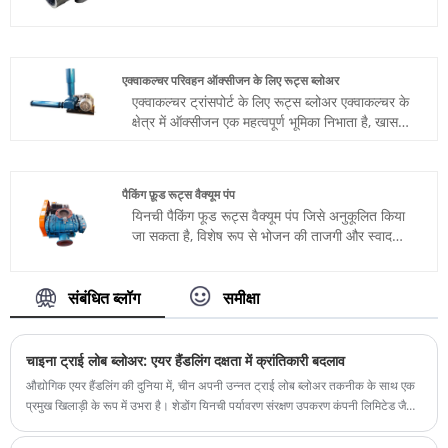
हमारे उत्पादों की विशेषता प्रतिस्पर्धी मूल्य निर्धारण और
असाधारण गुणवत्ता है, जो हमें बाजार में पसंदीदा विकल्प
बनाती है।
एक्वाकल्चर परिवहन ऑक्सीजन के लिए रूट्स ब्लोअर
एक्वाकल्चर ट्रांसपोर्ट के लिए रूट्स ब्लोअर एक्वाकल्चर के
क्षेत्र में ऑक्सीजन एक महत्वपूर्ण भूमिका निभाता है, खासकर
जलीय जानवरों और पौधों को पर्याप्त ऑक्सीजन की आपूर्ति
प्रदान करने में। यह उत्पाद उन्नत रूट्स सिद्धांत डिज़ाइन
को अपनाता है और विशेष रूप से जलीय कृषि उद्योग के लिए
पैकिंग फ़ूड रूट्स वैक्यूम पंप
अनुकूलित किया गया है, यह सुनिश्चित करता है कि जलीय
यिनची पैकिंग फूड रूट्स वैक्यूम पंप जिसे अनुकूलित किया
कृषि जल में घुलित ऑक्सीजन सामग्री उचित सीमा के भीतर
जा सकता है, विशेष रूप से भोजन की ताजगी और स्वाद
बनी रहती है, जिससे जलीय जीवों के स्वस्थ विकास को
सुनिश्चित करने के लिए खाद्य पैकेजिंग उद्योग के लिए
बढ़ावा मिलता है। आप एक्वाकल्चर औद्योगिक वायु खरीदने के
डिज़ाइन किया गया है। यह वैक्यूम पैकेजिंग को
लिए निश्चिंत हो सकते हैं हमारे कारखाने से रूट्स ब्लोअर।
कुशलतापूर्वक करने के लिए रूट्स ब्लोअर की तकनीक का
संबंधित ब्लॉग
समीक्षा
उपयोग करता है, जिससे खाद्य उत्पादों की शेल्फ लाइफ बढ़
जाती है।
चाइना ट्राई लोब ब्लोअर: एयर हैंडलिंग दक्षता में क्रांतिकारी बदलाव
औद्योगिक एयर हैंडलिंग की दुनिया में, चीन अपनी उन्नत ट्राई लोब ब्लोअर तकनीक के साथ एक
प्रमुख खिलाड़ी के रूप में उभरा है। शेडोंग यिनची पर्यावरण संरक्षण उपकरण कंपनी लिमिटेड जैसी
कंपनियां अत्यधिक कुशल और विश्वसनीय ब्लोअर विकसित करने में अग्रणी हैं जो अपशिष्ट जल
उपचार, वायवीय संदेश और रासायनिक प्रसंस्करण सहित विभिन्न उद्योगों को पूरा करते हैं। ट्राई