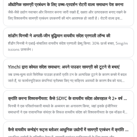
औद्योगिक सामग्री प्रबंधन के लिए उच्च-प्रदर्शन रोटरी वाल्व समाधान पेश करना
लोब ब्लोअर अपने बेहतर प्रदर्शन, ऊर्जा दक्षता और स्थायित्व के कारण कई व्यवसायों के लिए
पसंदीदा विकल्प बन गया है।
जैसे-जैसे उद्योग नवाचार और विस्तार करना जारी रखते हैं, दक्षता और उत्पादकता बनाए रखने के
लिए विश्वसनीय सामग्री प्रबंधन उपकरणों की मांग आवश्यक हो जाती है। रोटरी वाल्व इस
नवाचार में सबसे आगे है, जो वायवीय संदेश प्रणाली, धूल संग्रह और थोक सामग्री प्रसंस्करण के
लिए एक महत्वपूर्ण समाधान प्रदान करता है।
शांडोंग यिनची ने अगली-जीन बुद्धिमान वायवीय संदेश प्रणाली लॉन्च की
शैंडोंग यिनची ने एआई-संचालित वायवीय संदेश प्रणाली डेब्यू किया: 30% ऊर्जा बचत, 5mg/m
issions उत्सर्जन।
Yinchi द्वारा कोमल संदेश समाधान: अपने पाउडर सामग्री को टूटने से बचाएं
जब उच्च-मूल्य वाले सिरेमिक पाउडर हजारों प्रति टन के अत्यधिक टूटने के कारण कचरे में बदल
जाते हैं, या फार्मास्युटिकल कंपनियां फ्रैक्चर किए गए सक्रिय अवयवों के कारण बैच को याद
करती हैं-ये चौंका देने वाले नुकसान अक्सर एक छिपे हुए अपराधी से उपजी हैं: कठोर संदेश।
क्रांति करना विश्वसनीयता: कैसे SDYC के वायवीय संदेश ओवरहाल ने 2+ वर्ष शून्य डाउनटाइम हासिल किया
यिनची ने एक परिवर्तनकारी मामले के अध्ययन का अनावरण किया, जहां इसके इंजीनियर
समाधानों ने एक रासायनिक संयंत्र के विफल वायवीय संदेश को विश्वसनीयता के एक मॉडल में
बदल दिया, जिससे $ 380,000 वार्षिक बचत और निर्बाध उत्पादन दिया गया।
कैसे वायवीय कन्वेइंग रूट्स ब्लोअर आधुनिक उद्योगों में सामग्री प्रबंधन में क्रांति लाते हैं