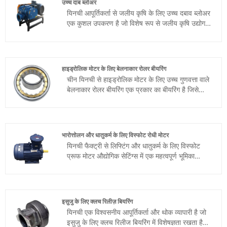
उच्च दाब ब्लोअर
यिनची आपूर्तिकर्ता से जलीय कृषि के लिए उच्च दबाव ब्लोअर
एक कुशल उपकरण है जो विशेष रूप से जलीय कृषि उद्योग
के लिए डिज़ाइन किया गया है। यह पानी में ऑक्सीजन की
मात्रा को प्रभावी ढंग से बढ़ाने, मछली और अन्य जलीय
जानवरों के विकास और स्वास्थ्य को बढ़ावा देने के लिए
उन्नत रूट ब्लोअर तकनीक का उपयोग करता है।
हाइड्रोलिक मोटर के लिए बेलनाकार रोलर बीयरिंग
चीन यिनची से हाइड्रोलिक मोटर के लिए उच्च गुणवत्ता वाले
बेलनाकार रोलर बीयरिंग एक प्रकार का बीयरिंग है जिसे
विशेष रूप से संयुक्त रेडियल और अक्षीय भार का सामना
करने के लिए डिज़ाइन किया गया है, इसकी भार-वहन क्षमता
और परिचालन दक्षता सभी प्रकार के बीयरिंगों के बीच शीर्ष
पर है। रेडियल और अक्षीय दोनों बलों को एक साथ झेलने की
भारोत्तोलन और धातुकर्म के लिए विस्फोट रोधी मोटर
इसकी क्षमता के कारण, इसका व्यापक रूप से विभिन्न
यिनची फैक्ट्री से लिफ्टिंग और धातुकर्म के लिए विस्फोट
स्थितियों में उपयोग किया जाता है जहां द्विदिश बलों की
प्रूफ मोटर औद्योगिक सेटिंग्स में एक महत्वपूर्ण भूमिका
आवश्यकता होती है।
निभाती है जहां अस्थिर पदार्थों को संभाला जाता है। कठोर,
विस्फोटक वातावरण में काम करने के लिए डिज़ाइन की गई,
यह मोटर धातुकर्म उद्योग में सामग्री उठाने और संभालने के
अनुप्रयोगों के लिए एक सुरक्षित और विश्वसनीय समाधान
इसुजु के लिए क्लच रिलीज़ बियरिंग
प्रदान करती है।
यिनची एक विश्वसनीय आपूर्तिकर्ता और थोक व्यापारी है जो
इसुजु के लिए क्लच रिलीज बियरिंग में विशेषज्ञता रखता है।