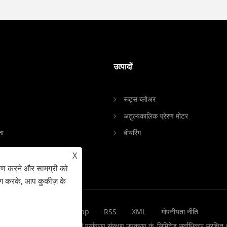
उत्पादों
रूट्स ब्लोअर
अतुल्यकालिक प्रेरण मोटर
ता
बीयरिंग
्र
X
रिया
ेषण करने और सामग्री को
ोग करके, आप कुकीज़ के
Links
Sitemap
RSS
XML
गोपनीयता नीति
कॉपीराइट © 2024 शेडोंग यिनची पर्यावरण संरक्षण उपकरण कं, लिमिटेड सर्वाधिकार सुरक्षित