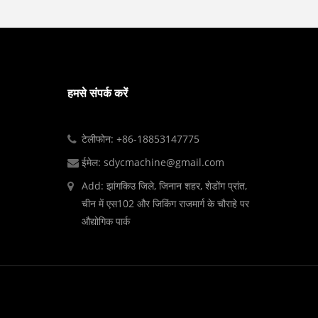
हमसे संपर्क करें
टेलीफोन: +86-18853147775
ईमेल: sdycmachine@gmail.com
Add: झांगकिउ जिले, जिनान शहर, शेडोंग प्रांत,
चीन में एस102 और जिकिंग राजमार्ग के चौराहे पर
औद्योगिक पार्क
।