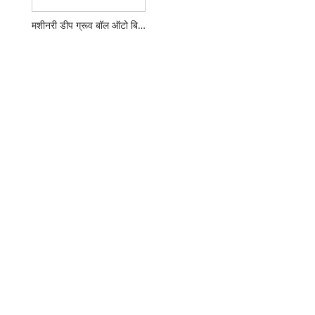
मशीनरी डीप ग्रूव बॉल ऑटो बियरिंग